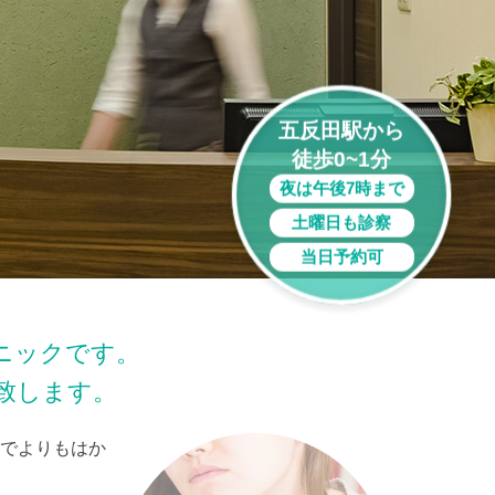
五反田駅から
徒歩0~1分
夜は午後7時まで
土曜日も診察
当日予約可
ニックです。
致します。
でよりもはか