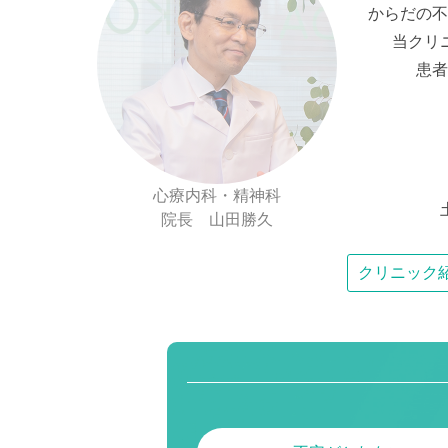
からだの不
当クリ
患者
心療内科・精神科
院長 山田勝久
クリニック