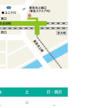
金
土
日・祝日
○
-
-