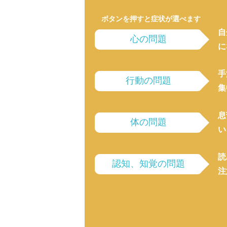
ボタンを押すと症状が選べます
自
心の問題
に
手
行動の問題
集
息
体の問題
い
読
認知、知覚の問題
注