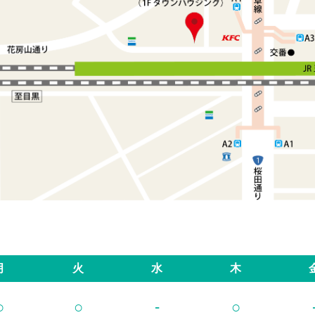
月
火
水
木
○
○
-
○