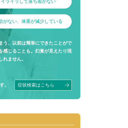
イライラして落ち着かない
欲がない、体重が減少している
まう、以前は簡単にできたことがで
を感じることも。幻覚が見えたり現
しれません。
す。
症状検索はこちら