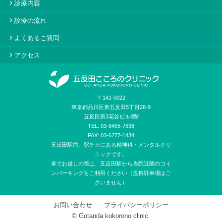
診療内容
診療の流れ
よくあるご質問
アクセス
〒141-0022
東京都品川区東五反田5丁目28-9
五反田第3花谷ビル8階
TEL: 03-6455-7638
FAX: 03-6277-1434
五反田駅前、駅チカにある精神科・メンタルクリ
ニックです。
車でお越しの際は、五反田駅から当院近隣のコイ
ンパーキングをご利用ください（提携駐車場はご
ざいません）
お問い合わせ
プライバシーポリシー
© Gotanda kokorono clinic.